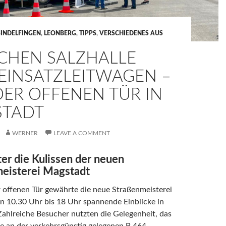
SINDELFINGEN
,
LEONBERG
,
TIPPS
,
VERSCHIEDENES AUS
CHEN SALZHALLE
EINSATZLEITWAGEN –
DER OFFENEN TÜR IN
TADT
WERNER
LEAVE A COMMENT
ter die Kulissen der neuen
eisterei Magstadt
 offenen Tür gewährte die neue Straßenmeisterei
n 10.30 Uhr bis 18 Uhr spannende Einblicke in
 Zahlreiche Besucher nutzten die Gelegenheit, das