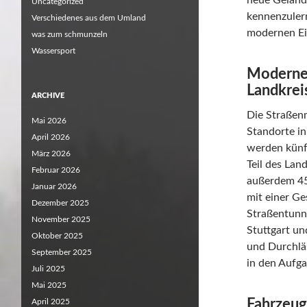
neue Geländ
Uncategorized
kennenzulern
Verschiedenes aus dem Umland
modernen Ei
was zum schmunzeln
Wassersport
Moderner
Landkrei
ARCHIVE
Die Straßenm
Mai 2026
Standorte in
April 2026
werden künf
März 2026
Teil des Lan
Februar 2026
außerdem 45
Januar 2026
mit einer G
Dezember 2025
Straßentunn
November 2025
Stuttgart u
Oktober 2025
und Durchläs
September 2025
in den Aufg
Juli 2025
Mai 2025
Fahrzeug
April 2025