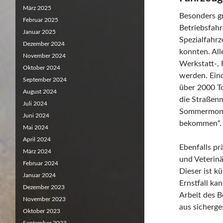
März 2025
Besonders gr
Februar 2025
Betriebsfah
Januar 2025
Spezialfahrz
Dezember 2024
konnten. Al
November 2024
Werkstatt-, 
Oktober 2024
werden. Eind
September 2024
über 2000 To
August 2024
die Straßenm
Juli 2024
Sommermonate
Juni 2024
bekommen“.
Mai 2024
April 2024
Ebenfalls pr
März 2024
und Veterin
Februar 2024
Dieser ist k
Januar 2024
Ernstfall ka
Dezember 2023
Arbeit des 
November 2023
aus sicherge
Oktober 2023