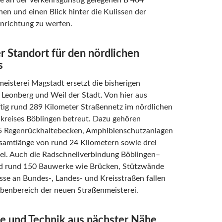
e an der verkehrsgünstig gelegenen B 464
en und einen Blick hinter die Kulissen der
nrichtung zu werfen.
 Standort für den nördlichen
s
eisterei Magstadt ersetzt die bisherigen
 Leonberg und Weil der Stadt. Von hier aus
tig rund 289 Kilometer Straßennetz im nördlichen
dkreises Böblingen betreut. Dazu gehören
 Regenrückhaltebecken, Amphibienschutzanlagen
esamtlänge von rund 24 Kilometern sowie drei
el. Auch die Radschnellverbindung Böblingen–
nd rund 150 Bauwerke wie Brücken, Stützwände
se an Bundes-, Landes- und Kreisstraßen fallen
abenbereich der neuen Straßenmeisterei.
e und Technik aus nächster Nähe