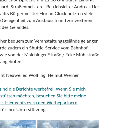
iziellen Ansprache um 11.30 Uhr durch Landrat
ard, Straßenmeisterei-Betriebsleiter Andreas Lier
dts Bürgermeister Florian Glock nutzten viele
e Gelegenheit zum Austausch und zur weiteren
g des Geländes.
her bequem zum Veranstaltungsgelände gelangen
rde zudem ein Shuttle-Service vom Bahnhof
wie von der Maichinger Straße / Ecke Mühlstraße
angeboten.
cht Neuweiler, Wölfling, Helmut Werner
 sind die Berichte werbefrei. Wenn Sie mich
rstützen möchten, besuchen Sie bitte meine
er.
Hier gehts es zu den Werbepartnern
für Ihre Unterstützung!