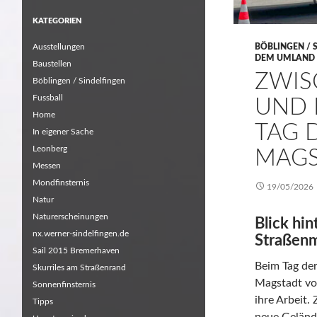
KATEGORIEN
Ausstellungen
BÖBLINGEN / 
DEM UMLAND
Baustellen
ZWIS
Böblingen / Sindelfingen
Fussball
UND 
Home
TAG 
In eigener Sache
Leonberg
MAGS
Messen
Mondfinsternis
19/05/2026
Natur
Naturerscheinungen
Blick hin
nx.werner-sindelfingen.de
Straßenm
Sail 2015 Bremerhaven
Beim Tag der
Skurriles am Straßenrand
Magstadt vo
Sonnenfinsternis
ihre Arbeit.
Tipps