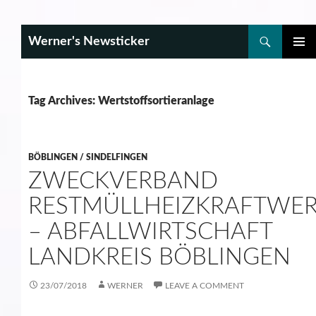
Search
Werner's Newsticker
SKIP
PRIMAR
TO
MENU
CONTENT
Tag Archives: Wertstoffsortieranlage
BÖBLINGEN / SINDELFINGEN
ZWECKVERBAND
RESTMÜLLHEIZKRAFTWE
– ABFALLWIRTSCHAFT
LANDKREIS BÖBLINGEN
23/07/2018
WERNER
LEAVE A COMMENT