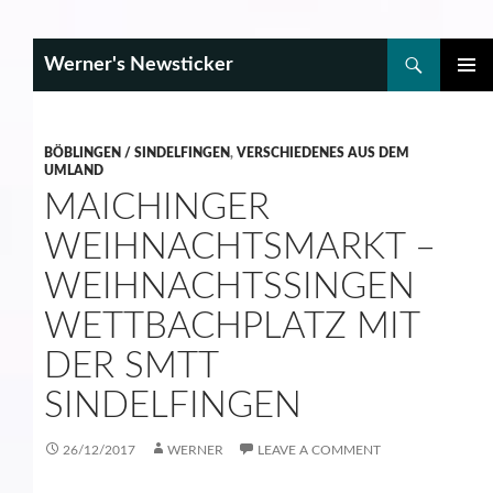
Search
Werner's Newsticker
SKIP
PRIMAR
TO
MENU
CONTENT
BÖBLINGEN / SINDELFINGEN
,
VERSCHIEDENES AUS DEM
UMLAND
MAICHINGER
WEIHNACHTSMARKT –
WEIHNACHTSSINGEN
WETTBACHPLATZ MIT
DER SMTT
SINDELFINGEN
26/12/2017
WERNER
LEAVE A COMMENT