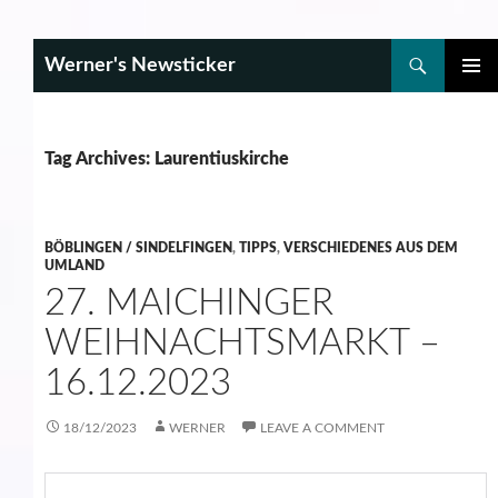
Search
Werner's Newsticker
SKIP
PRIMAR
TO
MENU
CONTENT
Tag Archives: Laurentiuskirche
BÖBLINGEN / SINDELFINGEN
,
TIPPS
,
VERSCHIEDENES AUS DEM
UMLAND
27. MAICHINGER
WEIHNACHTSMARKT –
16.12.2023
18/12/2023
WERNER
LEAVE A COMMENT