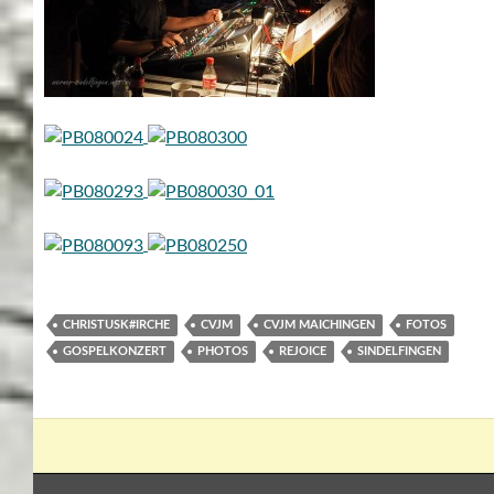
CHRISTUSK#IRCHE
CVJM
CVJM MAICHINGEN
FOTOS
GOSPELKONZERT
PHOTOS
REJOICE
SINDELFINGEN