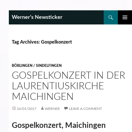
Search
Werner's Newsticker
SKIP
PRIMAR
TO
MENU
CONTENT
Tag Archives: Gospelkonzert
BÖBLINGEN / SINDELFINGEN
GOSPELKONZERT IN DER
LAURENTIUSKIRCHE
MAICHINGEN
16/01/2017
WERNER
LEAVE A COMMENT
Gospelkonzert, Maichingen