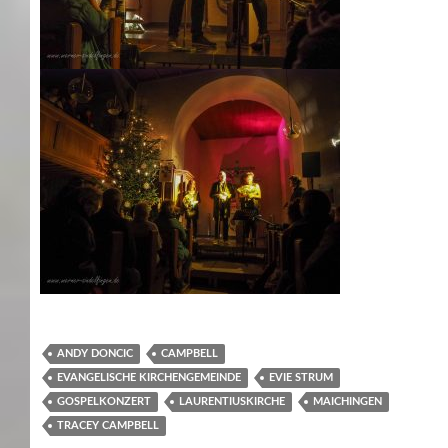
ANDY DONCIC
CAMPBELL
EVANGELISCHE KIRCHENGEMEINDE
EVIE STRUM
GOSPELKONZERT
LAURENTIUSKIRCHE
MAICHINGEN
TRACEY CAMPBELL