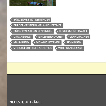
BÜRGERMEISTER RENNINGEN
BÜRGERMEISTERIN MELANIE HETTMER
BÜRGERMEISTERIN RENNINGEN
BÜRGERMEISTERWAHL
DRACHENFEST
EINLEINERDRACHEN
LENKDRACHEN
MALMSHEIM
MELANIE HETTMER
RENNINGEN
VERKAUFSOFFENER SONNTAG
WOLFGANG FAISST
NEUESTE BEITRÄGE