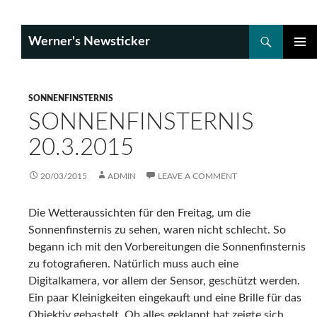
Search
Werner's Newsticker
SKIP
PRIMAR
TO
MENU
CONTENT
SONNENFINSTERNIS
SONNENFINSTERNIS
20.3.2015
20/03/2015
ADMIN
LEAVE A COMMENT
Die Wetteraussichten für den Freitag, um die
Sonnenfinsternis zu sehen, waren nicht schlecht. So
begann ich mit den Vorbereitungen die Sonnenfinsternis
zu fotografieren. Natürlich muss auch eine
Digitalkamera, vor allem der Sensor, geschützt werden.
Ein paar Kleinigkeiten eingekauft und eine Brille für das
Objektiv gebastelt. Ob alles geklappt hat zeigte sich