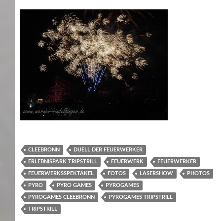
CLEEBRONN
DUELL DER FEUERWERKER
ERLEBNISPARK TRIPSTRILL
FEUERWERK
FEUERWERKER
FEUERWERKSSPEKTAKEL
FOTOS
LASERSHOW
PHOTOS
PYRO
PYRO GAMES
PYROGAMES
PYROGAMES CLEEBRONN
PYROGAMES TRIPSTRILL
TRIPSTRILL