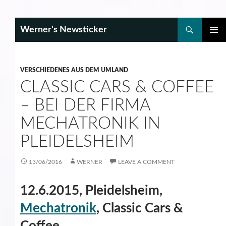
Search
Werner's Newsticker
SKIP
PRIMAR
TO
MENU
CONTENT
VERSCHIEDENES AUS DEM UMLAND
CLASSIC CARS & COFFEE
– BEI DER FIRMA
MECHATRONIK IN
PLEIDELSHEIM
13/06/2016
WERNER
LEAVE A COMMENT
12.6.2015, Pleidelsheim,
Mechatronik
, Classic Cars &