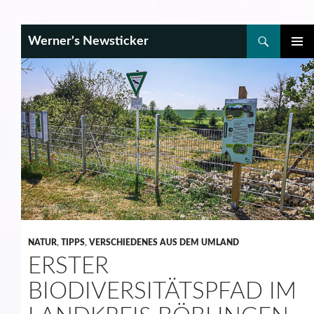
Search
Werner's Newsticker
SKIP
PRIMAR
TO
MENU
CONTENT
NATUR
,
TIPPS
,
VERSCHIEDENES AUS DEM UMLAND
ERSTER
BIODIVERSITÄTSPFAD IM