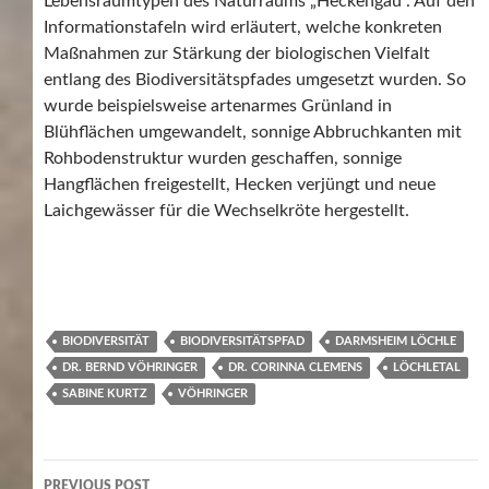
Lebensraumtypen des Naturraums „Heckengäu“. Auf den
Informationstafeln wird erläutert, welche konkreten
Maßnahmen zur Stärkung der biologischen Vielfalt
entlang des Biodiversitätspfades umgesetzt wurden. So
wurde beispielsweise artenarmes Grünland in
Blühflächen umgewandelt, sonnige Abbruchkanten mit
Rohbodenstruktur wurden geschaffen, sonnige
Hangflächen freigestellt, Hecken verjüngt und neue
Laichgewässer für die Wechselkröte hergestellt.
BIODIVERSITÄT
BIODIVERSITÄTSPFAD
DARMSHEIM LÖCHLE
DR. BERND VÖHRINGER
DR. CORINNA CLEMENS
LÖCHLETAL
SABINE KURTZ
VÖHRINGER
Post
PREVIOUS POST