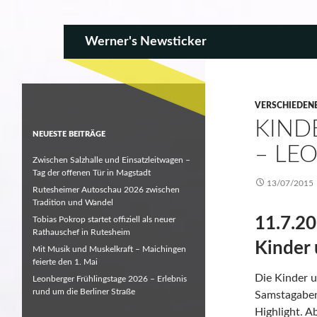
SKIP TO CONTENT
Search
Werner's Newsticker
VERSCHIEDEN
KIND
NEUESTE BEITRÄGE
– LE
Zwischen Salzhalle und Einsatzleitwagen –
Tag der offenen Tür in Magstadt
13/07/2015
Rutesheimer Autoschau 2026 zwischen
Tradition und Wandel
11.7.20
Tobias Pokrop startet offiziell als neuer
Rathauschef in Rutesheim
Kinder 
Mit Musik und Muskelkraft – Maichingen
feierte den 1. Mai
Die Kinder 
Leonberger Frühlingstage 2026 – Erlebnis
rund um die Berliner Straße
Samstagabend
Highlight. A