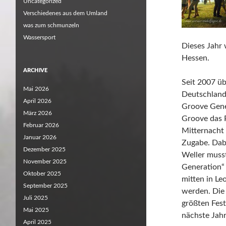
Uncategorized
Verschiedenes aus dem Umland
was zum schmunzeln
Wassersport
Dieses Jahr 
Hessen.
ARCHIVE
Seit 2007 üb
Mai 2026
Deutschland
April 2026
Groove Gene
März 2026
Groove das P
Februar 2026
Mitternacht 
Januar 2026
Zugabe. Dabe
Dezember 2025
Weller muss
November 2025
Generation“ 
Oktober 2025
mitten in L
September 2025
werden. Die
Juli 2025
größten Fest
Mai 2025
nächste Jahr
April 2025