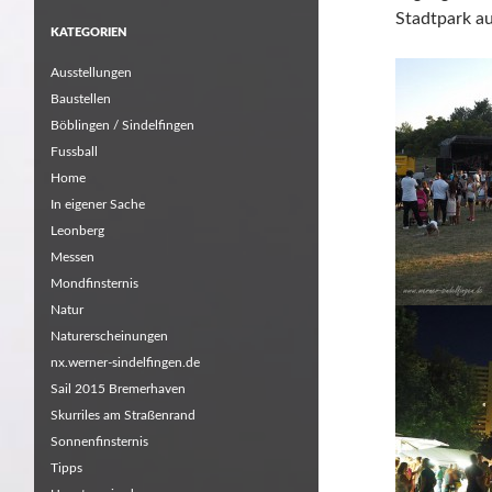
Stadtpark au
KATEGORIEN
Ausstellungen
Baustellen
Böblingen / Sindelfingen
Fussball
Home
In eigener Sache
Leonberg
Messen
Mondfinsternis
Natur
Naturerscheinungen
nx.werner-sindelfingen.de
Sail 2015 Bremerhaven
Skurriles am Straßenrand
Sonnenfinsternis
Tipps