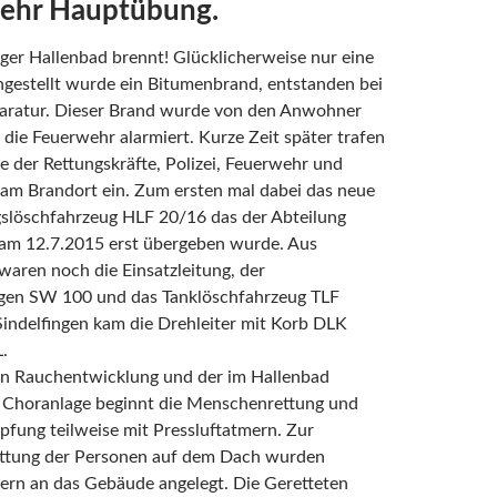
ehr Hauptübung.
er Hallenbad brennt! Glücklicherweise nur eine
gestellt wurde ein Bitumenbrand, entstanden bei
aratur. Dieser Brand wurde von den Anwohner
die Feuerwehr alarmiert. Kurze Zeit später trafen
e der Rettungskräfte, Polizei, Feuerwehr und
 am Brandort ein. Zum ersten mal dabei das neue
gslöschfahrzeug HLF 20/16 das der Abteilung
am 12.7.2015 erst übergeben wurde. Aus
aren noch die Einsatzleitung, der
en SW 100 und das Tanklöschfahrzeug TLF
indelfingen kam die Drehleiter mit Korb DLK
.
n Rauchentwicklung und der im Hallenbad
n Choranlage beginnt die Menschenrettung und
fung teilweise mit Pressluftatmern. Zur
tung der Personen auf dem Dach wurden
tern an das Gebäude angelegt. Die Geretteten