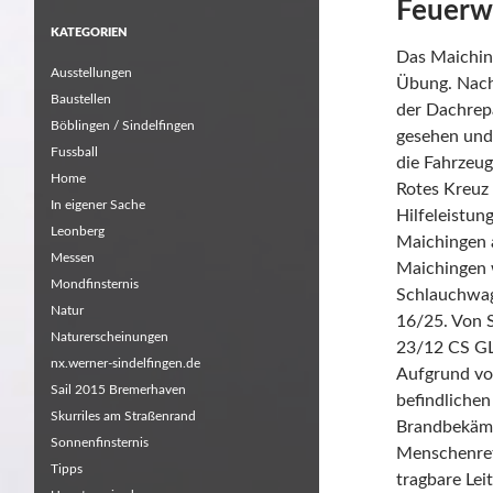
Feuerw
KATEGORIEN
Das Maiching
Ausstellungen
Übung. Nach
Baustellen
der Dachrep
Böblingen / Sindelfingen
gesehen und 
Fussball
die Fahrzeug
Home
Rotes Kreuz
In eigener Sache
Hilfeleistun
Leonberg
Maichingen 
Messen
Maichingen w
Mondfinsternis
Schlauchwag
Natur
16/25. Von S
Naturerscheinungen
23/12 CS GL
nx.werner-sindelfingen.de
Aufgrund vo
Sail 2015 Bremerhaven
befindliche
Skurriles am Straßenrand
Brandbekämp
Sonnenfinsternis
Menschenret
Tipps
tragbare Lei