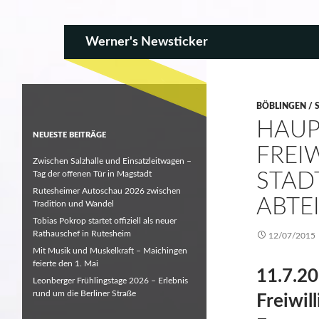
SKIP TO CONTENT
Search
Werner's Newsticker
BÖBLINGEN / 
HAUP
NEUESTE BEITRÄGE
FREI
Zwischen Salzhalle und Einsatzleitwagen –
Tag der offenen Tür in Magstadt
STAD
Rutesheimer Autoschau 2026 zwischen
ABTE
Tradition und Wandel
Tobias Pokrop startet offiziell als neuer
Rathauschef in Rutesheim
12/07/2015
Mit Musik und Muskelkraft – Maichingen
feierte den 1. Mai
11.7.20
Leonberger Frühlingstage 2026 – Erlebnis
rund um die Berliner Straße
Freiwil