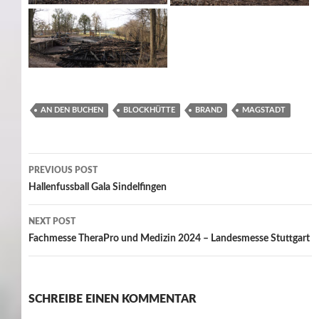
AN DEN BUCHEN
BLOCKHÜTTE
BRAND
MAGSTADT
Post
PREVIOUS POST
navigation
Hallenfussball Gala Sindelfingen
NEXT POST
Fachmesse TheraPro und Medizin 2024 – Landesmesse Stuttgart
SCHREIBE EINEN KOMMENTAR