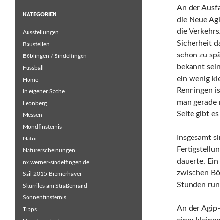
An der Ausfa
KATEGORIEN
die Neue Ag
die Verkehrs
Ausstellungen
Sicherheit d
Baustellen
schon zu spä
Böblingen / Sindelfingen
bekannt sein
Fussball
ein wenig kl
Home
Renningen is
In eigener Sache
man gerade 
Leonberg
Seite gibt e
Messen
Mondfinsternis
Insgesamt si
Natur
Fertigstellu
Naturerscheinungen
dauerte. Ein
nx.werner-sindelfingen.de
zwischen Böb
Sail 2015 Bremerhaven
Stunden run
Skurriles am Straßenrand
Sonnenfinsternis
An der Agip-
Tipps