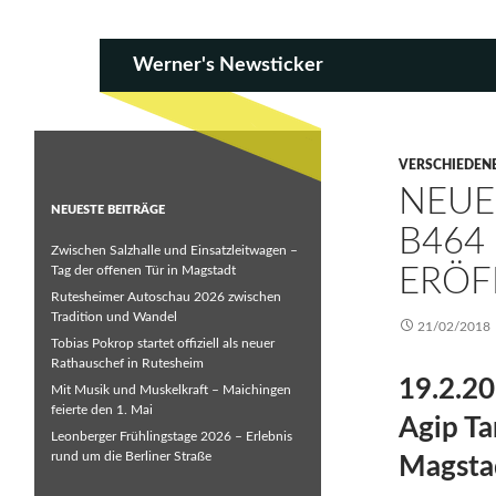
SKIP TO CONTENT
Search
Werner's Newsticker
VERSCHIEDEN
NEUE
NEUESTE BEITRÄGE
B464 
Zwischen Salzhalle und Einsatzleitwagen –
Tag der offenen Tür in Magstadt
ERÖF
Rutesheimer Autoschau 2026 zwischen
Tradition und Wandel
21/02/2018
Tobias Pokrop startet offiziell als neuer
Rathauschef in Rutesheim
19.2.20
Mit Musik und Muskelkraft – Maichingen
feierte den 1. Mai
Agip Ta
Leonberger Frühlingstage 2026 – Erlebnis
rund um die Berliner Straße
Magsta