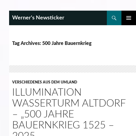
Search
Werner's Newsticker
SKIP
PRIMAR
TO
MENU
CONTENT
Tag Archives: 500 Jahre Bauernkrieg
VERSCHIEDENES AUS DEM UMLAND
ILLUMINATION
WASSERTURM ALTDORF
– „500 JAHRE
BAUERNKRIEG 1525 –