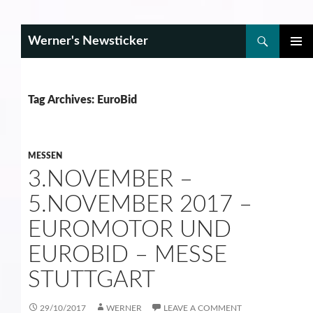
Search
Werner's Newsticker
SKIP
PRIMAR
TO
MENU
CONTENT
Tag Archives: EuroBid
MESSEN
3.NOVEMBER –
5.NOVEMBER 2017 –
EUROMOTOR UND
EUROBID – MESSE
STUTTGART
29/10/2017
WERNER
LEAVE A COMMENT