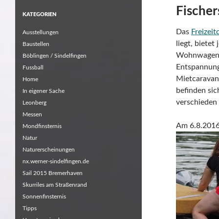
Fischer
KATEGORIEN
Das
Freizei
Ausstellungen
liegt, bietet
Baustellen
Wohnwagen o
Böblingen / Sindelfingen
Entspannung
Fussball
Mietcaravans
Home
befinden si
In eigener Sache
verschieden 
Leonberg
Messen
Am 6.8.2016 
Mondfinsternis
Natur
Naturerscheinungen
nx.werner-sindelfingen.de
Sail 2015 Bremerhaven
Skurriles am Straßenrand
Sonnenfinsternis
Tipps