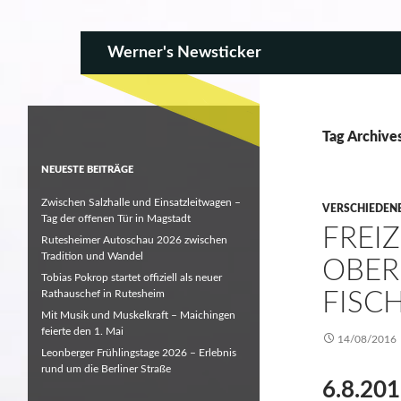
SKIP TO CONTENT
Search
Werner's Newsticker
Tag Archive
NEUESTE BEITRÄGE
Zwischen Salzhalle und Einsatzleitwagen –
VERSCHIEDEN
Tag der offenen Tür in Magstadt
FREI
Rutesheimer Autoschau 2026 zwischen
Tradition und Wandel
OBER
Tobias Pokrop startet offiziell als neuer
Rathauschef in Rutesheim
FISC
Mit Musik und Muskelkraft – Maichingen
feierte den 1. Mai
14/08/2016
Leonberger Frühlingstage 2026 – Erlebnis
rund um die Berliner Straße
6.8.201