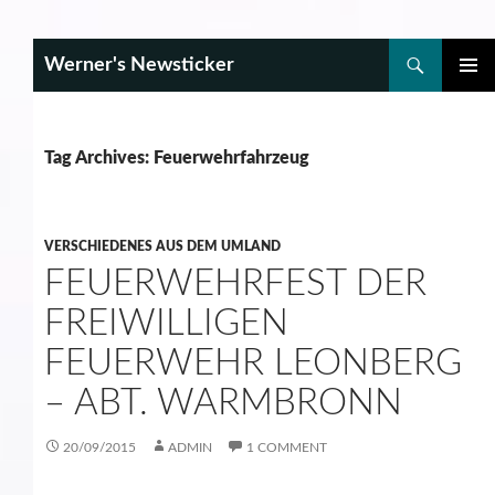
Search
Werner's Newsticker
SKIP
PRIMAR
TO
MENU
CONTENT
Tag Archives: Feuerwehrfahrzeug
VERSCHIEDENES AUS DEM UMLAND
FEUERWEHRFEST DER
FREIWILLIGEN
FEUERWEHR LEONBERG
– ABT. WARMBRONN
20/09/2015
ADMIN
1 COMMENT