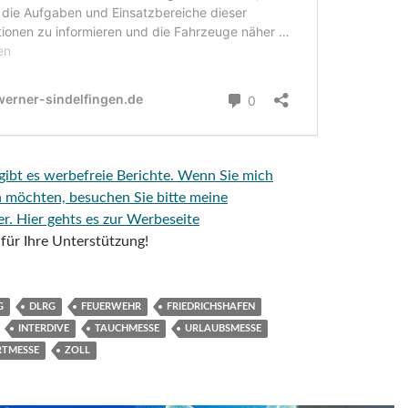
 gibt es werbefreie Berichte. Wenn Sie mich
n möchten, besuchen Sie bitte meine
er.
Hier gehts es zur Werbeseite
für Ihre Unterstützung!
G
DLRG
FEUERWEHR
FRIEDRICHSHAFEN
INTERDIVE
TAUCHMESSE
URLAUBSMESSE
RTMESSE
ZOLL