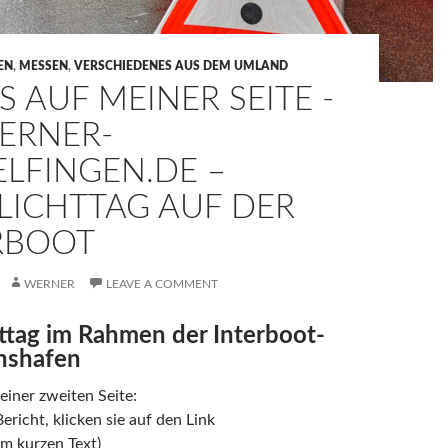
EN
,
MESSEN
,
VERSCHIEDENES AUS DEM UMLAND
 AUF MEINER SEITE -
ERNER-
ELFINGEN.DE –
LICHTTAG AUF DER
RBOOT
WERNER
LEAVE A COMMENT
httag im Rahmen der Interboot-
chshafen
iner zweiten Seite:
ericht, klicken sie auf den Link
em kurzen Text)