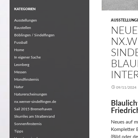
KATEGORIEN
Ausstellungen
AUSSTELLUNG
NEUES
Baustellen
Böblingen / Sindelfingen
NX.W
Fussball
SIND
Home
In eigener Sache
BLAU
Leonberg
INTE
Messen
Mondfinsternis
Natur
09/11/2024
Naturerscheinungen
nx.werner-sindelfingen.de
Blaulic
Sail 2015 Bremerhaven
Friedri
Skurriles am Straßenrand
Neues auf me
Sonnenfinsternis
Kompletter B
Tipps
(Bild oder d