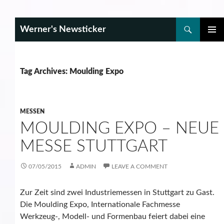
Search
Werner's Newsticker
SKIP
PRIMAR
TO
MENU
CONTENT
Tag Archives: Moulding Expo
MESSEN
MOULDING EXPO – NEUE
MESSE STUTTGART
07/05/2015
ADMIN
LEAVE A COMMENT
Zur Zeit sind zwei Industriemessen in Stuttgart zu Gast.
Die Moulding Expo, Internationale Fachmesse
Werkzeug-, Modell- und Formenbau feiert dabei eine