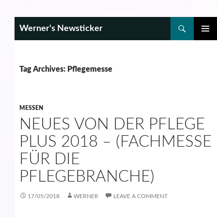
Search
Werner's Newsticker
SKIP
PRIMAR
TO
MENU
CONTENT
Tag Archives: Pflegemesse
MESSEN
NEUES VON DER PFLEGE
PLUS 2018 – (FACHMESSE
FÜR DIE
PFLEGEBRANCHE)
17/05/2018
WERNER
LEAVE A COMMENT