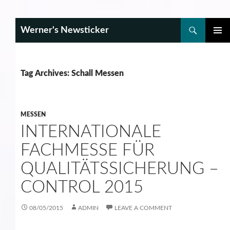
Search
Werner's Newsticker
SKIP
PRIMAR
TO
MENU
CONTENT
Tag Archives: Schall Messen
MESSEN
INTERNATIONALE
FACHMESSE FÜR
QUALITÄTSSICHERUNG –
CONTROL 2015
08/05/2015
ADMIN
LEAVE A COMMENT