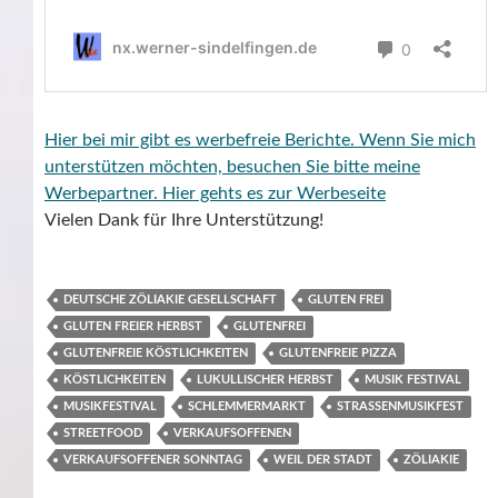
Hier bei mir gibt es werbefreie Berichte. Wenn Sie mich
unterstützen möchten, besuchen Sie bitte meine
Werbepartner.
Hier gehts es zur Werbeseite
Vielen Dank für Ihre Unterstützung!
DEUTSCHE ZÖLIAKIE GESELLSCHAFT
GLUTEN FREI
GLUTEN FREIER HERBST
GLUTENFREI
GLUTENFREIE KÖSTLICHKEITEN
GLUTENFREIE PIZZA
KÖSTLICHKEITEN
LUKULLISCHER HERBST
MUSIK FESTIVAL
MUSIKFESTIVAL
SCHLEMMERMARKT
STRASSENMUSIKFEST
STREETFOOD
VERKAUFSOFFENEN
VERKAUFSOFFENER SONNTAG
WEIL DER STADT
ZÖLIAKIE