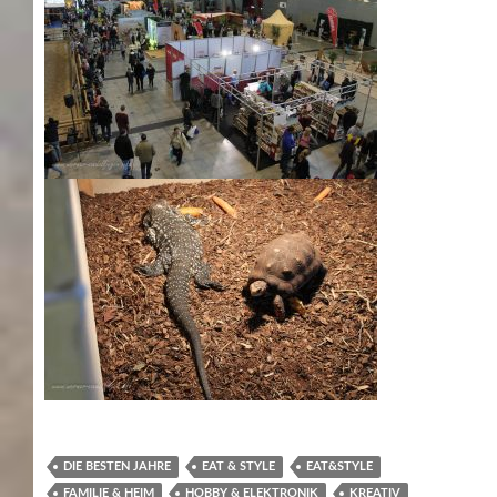
DIE BESTEN JAHRE
EAT & STYLE
EAT&STYLE
FAMILIE & HEIM
HOBBY & ELEKTRONIK
KREATIV