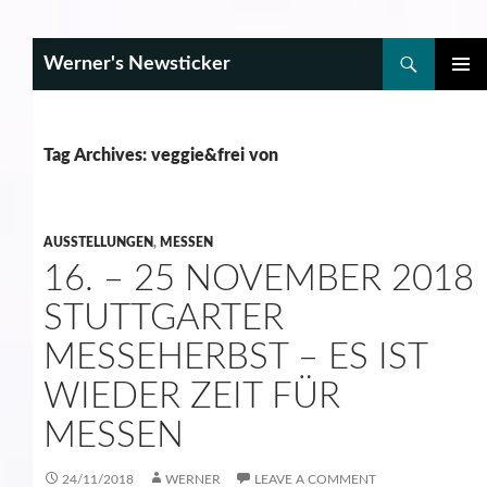
Search
Werner's Newsticker
SKIP
PRIMAR
TO
MENU
CONTENT
Tag Archives: veggie&frei von
AUSSTELLUNGEN
,
MESSEN
16. – 25 NOVEMBER 2018
STUTTGARTER
MESSEHERBST – ES IST
WIEDER ZEIT FÜR
MESSEN
24/11/2018
WERNER
LEAVE A COMMENT