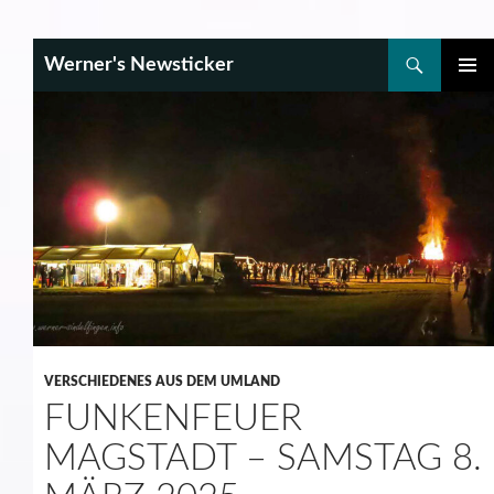
Search
Werner's Newsticker
SKIP
PRIMAR
TO
MENU
CONTENT
VERSCHIEDENES AUS DEM UMLAND
FUNKENFEUER
MAGSTADT – SAMSTAG 8.