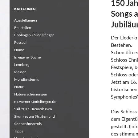
150 Jah
KATEGORIEN
Songs 
Ausstellungen
Jubiläu
Baustellen
Böblingen / Sindelfingen
Der Liederkr
Fussball
Bestehen.
Home
Schon öfters
In eigener Sache
Schloss Ehni
Leonberg
Festspiele,
Messen
Schloss ode
Mondfinsternis
Jetzt am 16.
Natur
historische
Naturerscheinungen
Symphonies“ 
nx.werner-sindelfingen.de
Sail 2015 Bremerhaven
Das Schloss 
Skurriles am Straßenrand
dem Eigentüm
Sonnenfinsternis
gestellt. (In
Tipps
des stimmun