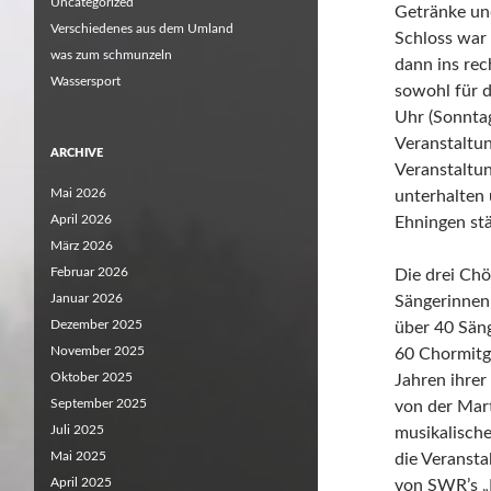
Uncategorized
Getränke und
Verschiedenes aus dem Umland
Schloss war 
was zum schmunzeln
dann ins rec
Wassersport
sowohl für 
Uhr (Sonntag
Veranstaltu
ARCHIVE
Veranstaltu
Mai 2026
unterhalten 
April 2026
Ehningen st
März 2026
Februar 2026
Die drei Chö
Januar 2026
Sängerinnen
Dezember 2025
über 40 Sän
November 2025
60 Chormitgl
Oktober 2025
Jahren ihre
September 2025
von der Mar
Juli 2025
musikalisch
Mai 2025
die Veransta
April 2025
von SWR’s „