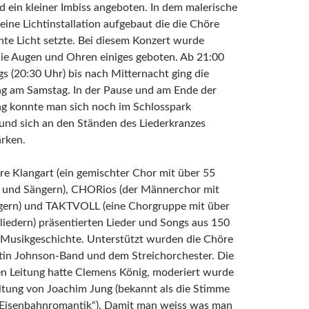
 ein kleiner Imbiss angeboten. In dem malerische
eine Lichtinstallation aufgebaut die die Chöre
hte Licht setzte. Bei diesem Konzert wurde
die Augen und Ohren einiges geboten. Ab 21:00
s (20:30 Uhr) bis nach Mitternacht ging die
ng am Samstag. In der Pause und am Ende der
ng konnte man sich noch im Schlosspark
und sich an den Ständen des Liederkranzes
ärken.
re Klangart (ein gemischter Chor mit über 55
 und Sängern), CHORios (der Männerchor mit
gern) und TAKTVOLL (eine Chorgruppe mit über
iedern) präsentierten Lieder und Songs aus 150
r Musikgeschichte. Unterstützt wurden die Chöre
tin Johnson-Band und dem Streichorchester. Die
en Leitung hatte Clemens König, moderiert wurde
ltung von Joachim Jung (bekannt als die Stimme
Eisenbahnromantik“). Damit man weiss was man