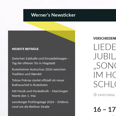
SKIP TO CONTENT
Search
Werner's Newsticker
VERSCHIEDEN
LIED
NEUESTE BEITRÄGE
JUBI
Zwischen Salzhalle und Einsatzleitwagen –
Tag der offenen Tür in Magstadt
„SON
Rutesheimer Autoschau 2026 zwischen
IM H
Tradition und Wandel
Tobias Pokrop startet offiziell als neuer
SCHL
Rathauschef in Rutesheim
Mit Musik und Muskelkraft – Maichingen
19/07/2016
feierte den 1. Mai
Leonberger Frühlingstage 2026 – Erlebnis
rund um die Berliner Straße
16 – 17