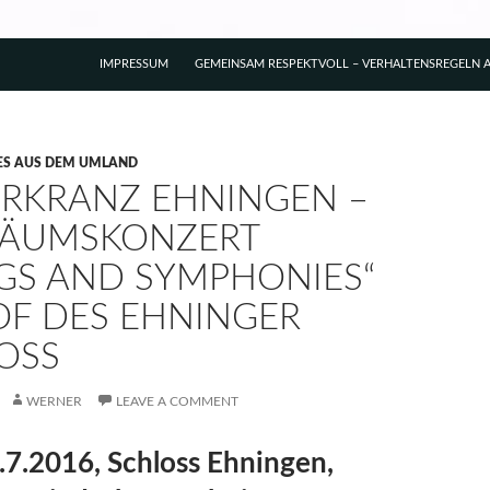
IMPRESSUM
GEMEINSAM RESPEKTVOLL – VERHALTENSREGELN A
ES AUS DEM UMLAND
ERKRANZ EHNINGEN –
LÄUMSKONZERT
GS AND SYMPHONIES“
OF DES EHNINGER
OSS
WERNER
LEAVE A COMMENT
.7.2016, Schloss Ehningen,