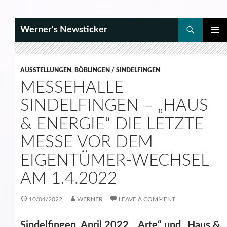
Search
Werner's Newsticker
SKIP
PRIMAR
TO
MENU
CONTENT
AUSSTELLUNGEN
,
BÖBLINGEN / SINDELFINGEN
MESSEHALLE
SINDELFINGEN – „HAUS
& ENERGIE“ DIE LETZTE
MESSE VOR DEM
EIGENTÜMER-WECHSEL
AM 1.4.2022
10/04/2022
WERNER
LEAVE A COMMENT
Sindelfingen, April 2022, „Arte“ und „Haus &