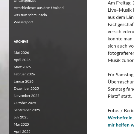
Uncategorized
Am Freitag, 
Verschiedenes aus dem Umland
Live
–
Musik
was zum schmunzeln
aus dem Län
Wassersport
Fachgeschäft
verschiedene
konnte man 
ARCHIVE
sich auch v
Mai 2026
fotografiere
April 2026
Musik zuhör
März 2026
Februar 2026
Für Samstag
Januar 2026
Überraschun
Dezember 2025
Sonntag fan
November 2025
Platz“ statt.
Oktober 2025
September 2025
Fotos / Ber
Juli 2025
Werbefreie 
Mai 2025
mir helfen 
April 2025