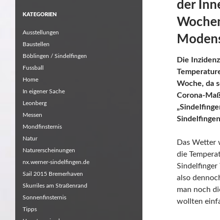
der Inn
KATEGORIEN
Wochen
Ausstellungen
Moden
Baustellen
Böblingen / Sindelfingen
Die Inziden
Fussball
Temperature
Home
Woche, da s
In eigener Sache
Corona-Ma
Leonberg
„Sindelfinge
Messen
Sindelfinge
Mondfinsternis
Natur
Das Wetter 
Naturerscheinungen
die Tempera
nx.werner-sindelfingen.de
Sindelfinger
Sail 2015 Bremerhaven
also dennoc
Skurriles am Straßenrand
man noch di
Sonnenfinsternis
wollten einf
Tipps