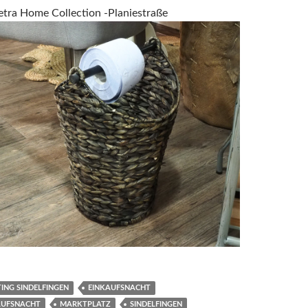
tra Home Collection -Planiestraße
ING SINDELFINGEN
EINKAUFSNACHT
AUFSNACHT
MARKTPLATZ
SINDELFINGEN