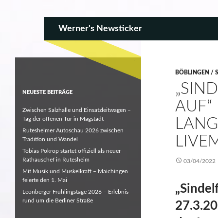
SKIP TO CONTENT
Search
Werner's Newsticker
BÖBLINGEN / 
„SIN
NEUESTE BEITRÄGE
AUF“
Zwischen Salzhalle und Einsatzleitwagen –
Tag der offenen Tür in Magstadt
LANG
Rutesheimer Autoschau 2026 zwischen
LIVE
Tradition und Wandel
Tobias Pokrop startet offiziell als neuer
Rathauschef in Rutesheim
03/04/2022
Mit Musik und Muskelkraft – Maichingen
feierte den 1. Mai
„Sindelf
Leonberger Frühlingstage 2026 – Erlebnis
rund um die Berliner Straße
27.3.20