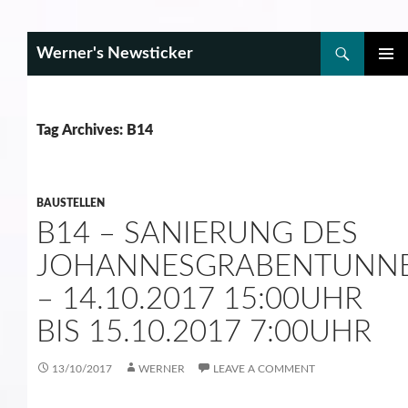
Search
Werner's Newsticker
SKIP
PRIMAR
TO
MENU
CONTENT
Tag Archives: B14
BAUSTELLEN
B14 – SANIERUNG DES
JOHANNESGRABENTUNN
– 14.10.2017 15:00UHR
BIS 15.10.2017 7:00UHR
13/10/2017
WERNER
LEAVE A COMMENT