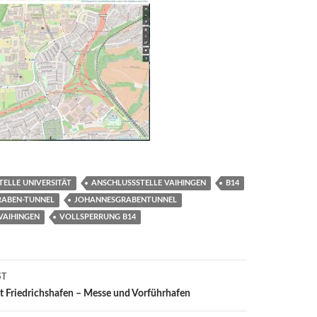
ELLE UNIVERSITÄT
ANSCHLUSSSTELLE VAIHINGEN
B14
ABEN-TUNNEL
JOHANNESGRABENTUNNEL
VAIHINGEN
VOLLSPERRUNG B14
ST
ion
t Friedrichshafen – Messe und Vorführhafen