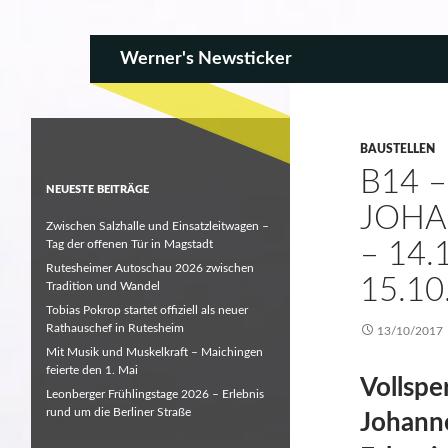
SKIP TO CONTENT
Search
Werner's Newsticker
BAUSTELLEN
B14 
NEUESTE BEITRÄGE
JOHA
Zwischen Salzhalle und Einsatzleitwagen –
Tag der offenen Tür in Magstadt
– 14.
Rutesheimer Autoschau 2026 zwischen
15.10
Tradition und Wandel
Tobias Pokrop startet offiziell als neuer
Rathauschef in Rutesheim
13/10/2017
Mit Musik und Muskelkraft – Maichingen
feierte den 1. Mai
Vollspe
Leonberger Frühlingstage 2026 – Erlebnis
rund um die Berliner Straße
Johann