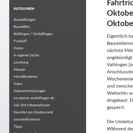
Fahrtri
KATEGORIEN
Oktober
Ausstellungen
Oktober
Baustellen
Böblingen / Sindelfingen
Eigentlich h
Fussball
Baustellenmi
Home
nächste Mel
In eigener Sache
angekündigt
Leonberg
Vaihingen (z
Messen
Anschlussste
Mondfinsternis
Wochenende 
Natur
und zwische
Naturerscheinungen
Weiterhin 
nx.werner-sindelfingen.de
eingebaut. D
Sail 2015 Bremerhaven
gesperrt.
Skurriles am Straßenrand
Sonnenfinsternis
Die Umleitu
Tipps
Während der 