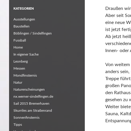
Draußen wird
KATEGORIEN
Aber seit S
Ausstellungen
eine neue W
Baustellen
ist jetzt fer
Böblingen / Sindelfingen
Ab jetzt heiß
Fussball
verschieden
Home
Innen- oder 
In eigener Sache
Leonberg
Von weitem S
Messen
anders sein, 
Mondfinsternis
Treppe führt
Natur
großen Panor
Naturerscheinungen
den Rathausn
nx.werner-sindelfingen.de
gesehen zu 
Sail 2015 Bremerhaven
Weiter biet
Skurriles am Straßenrand
Sauna, Kaltd
Sonnenfinsternis
Entspannung
Tipps