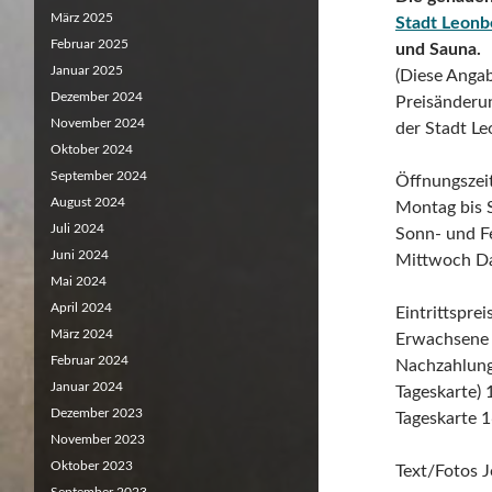
März 2025
Stadt Leonb
Februar 2025
und Sauna.
Januar 2025
(Diese Anga
Dezember 2024
Preisänderun
November 2024
der Stadt Le
Oktober 2024
September 2024
Öffnungszei
August 2024
Montag bis 
Juli 2024
Sonn- und Fe
Juni 2024
Mittwoch D
Mai 2024
April 2024
Eintrittsprei
März 2024
Erwachsene 
Februar 2024
Nachzahlung 
Januar 2024
Tageskarte) 
Dezember 2023
Tageskarte 1
November 2023
Oktober 2023
Text/Fotos J