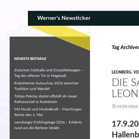
SKIP TO CONTENT
Search
Werner's Newsticker
Tag Archive
NEUESTE BEITRÄGE
Zwischen Salzhalle und Einsatzleitwagen –
LEONBERG
,
VE
Tag der offenen Tür in Magstadt
DIE 
Rutesheimer Autoschau 2026 zwischen
Tradition und Wandel
LEON
Tobias Pokrop startet offiziell als neuer
Rathauschef in Rutesheim
19/09/2016
Mit Musik und Muskelkraft – Maichingen
feierte den 1. Mai
17.9.2
Leonberger Frühlingstage 2026 – Erlebnis
rund um die Berliner Straße
Hallenb