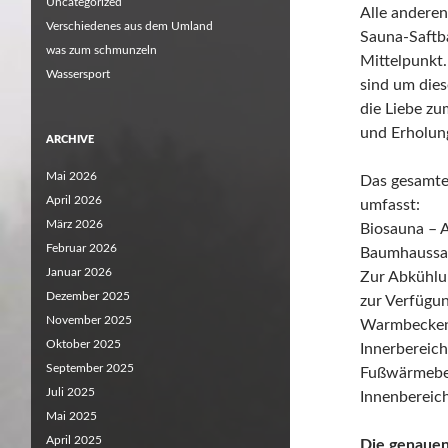
Uncategorized
Alle anderen
Verschiedenes aus dem Umland
Sauna-Saftba
was zum schmunzeln
Mittelpunkt
Wassersport
sind um dies
die Liebe zu
und Erholung
ARCHIVE
Mai 2026
Das gesamte
April 2026
umfasst:
März 2026
Biosauna – 
Februar 2026
Baumhaussau
Januar 2026
Zur Abkühlu
Dezember 2025
zur Verfügun
November 2025
Warmbecken
Oktober 2025
Innerbereich
September 2025
Fußwärmebec
Juli 2025
Innenbereich
Mai 2025
April 2025
Die genauen