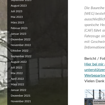
September 2023
August 2023
Die Baureihe
Juli 2023
(WEG) besteht
Mai 2023
ausschließli
März 2023
spanische Her
Februar 2023
(CAF) führt s
Januar 2023
Fahrzeuge si
Dezember 2022
mit Geschwin
November 2022
(Information
Oktober 2022
September 2022
Bericht / F
August 2022
Hier bei mir
Juli 2022
unterstütze
Mai 2022
Werbepartn
April 2022
Vielen Dank 
März 2022
Januar 2022
Dezember 2021
November 2021