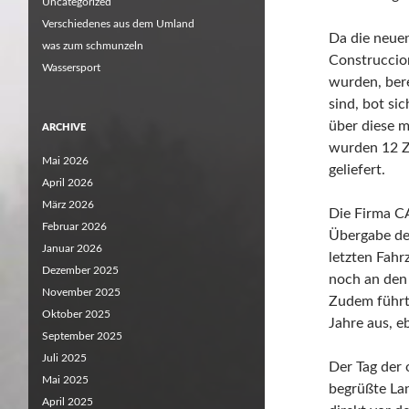
Uncategorized
Verschiedenes aus dem Umland
Da die neuen
was zum schmunzeln
Construccion
Wassersport
wurden, bere
sind, bot si
über diese 
ARCHIVE
wurden 12 Z
Mai 2026
geliefert.
April 2026
März 2026
Die Firma CA
Februar 2026
Übergabe der
Januar 2026
letzten Fah
Dezember 2025
noch an de
November 2025
Zudem führt
Oktober 2025
Jahre aus, e
September 2025
Juli 2025
Der Tag der
Mai 2025
begrüßte Lan
April 2025