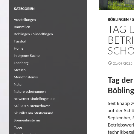
KATEGORIEN
Ausstellungen
BÖBLINGEN / 
TAG 
Baustellen
Böblingen / Sindelfingen
BETR
Fussball
SCH
Home
In eigener Sache
Leonberg
21/09/2025
Messen
Mondfinsternis
Tag der
Natur
Böblin
Naturerscheinungen
nx.werner-sindelfingen.de
Seit knapp 
Sail 2015 Bremerhaven
auf der Sch
Skurriles am Straßenrand
September, 
Sonnenfinsternis
Betriebswerk
Tipps
technikbegei