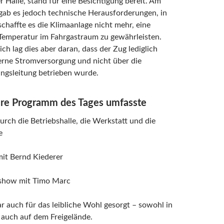
er Halle, stand für eine Besichtigung bereit. Am
gab es jedoch technische Herausforderungen, in
chaffte es die Klimaanlage nicht mehr, eine
emperatur im Fahrgastraum zu gewährleisten.
ch lag dies aber daran, dass der Zug lediglich
erne Stromversorgung und nicht über die
gsleitung betrieben wurde.
re Programm des Tages umfasste
rch die Betriebshalle, die Werkstatt und die
e
mit Bernd Kiederer
show mit Timo Marc
r auch für das leibliche Wohl gesorgt – sowohl in
s auch auf dem Freigelände.