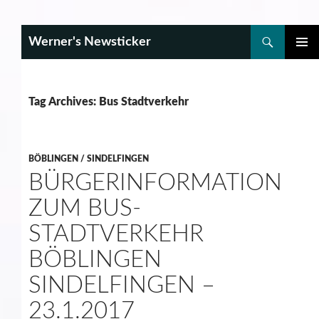
Search
Werner's Newsticker
SKIP
PRIMAR
TO
MENU
CONTENT
Tag Archives: Bus Stadtverkehr
BÖBLINGEN / SINDELFINGEN
BÜRGERINFORMATION
ZUM BUS-
STADTVERKEHR
BÖBLINGEN
SINDELFINGEN –
23.1.2017