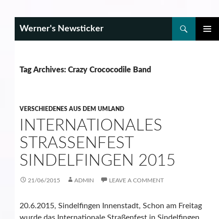
Search
Werner's Newsticker
SKIP
PRIMAR
TO
MENU
CONTENT
Tag Archives: Crazy Crococodile Band
VERSCHIEDENES AUS DEM UMLAND
INTERNATIONALES
STRASSENFEST S
INDELFINGEN 2015
21/06/2015
ADMIN
LEAVE A COMMENT
20.6.2015, Sindelfingen Innenstadt, Schon am Freitag
wurde das Internationale Straßenfest in Sindelfingen