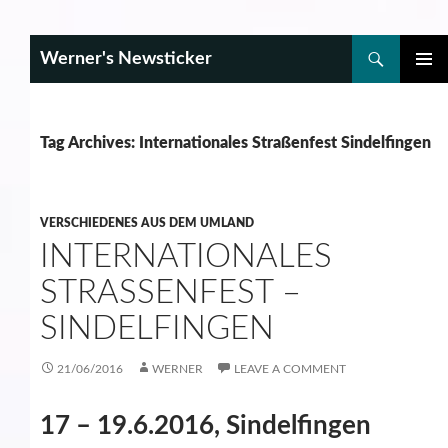
Search
Werner's Newsticker
SKIP
PRIMAR
TO
MENU
CONTENT
Tag Archives: Internationales Straßenfest Sindelfingen
VERSCHIEDENES AUS DEM UMLAND
INTERNATIONALES
STRASSENFEST – S
INDELFINGEN
21/06/2016
WERNER
LEAVE A COMMENT
17 – 19.6.2016, Sindelfingen