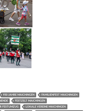
950 JAHRE MAICHINGEN
FAMILIENFEST MAICHINGEN
NENDE
FESTZELT MAICHINGEN
ER FESTUMZUG
LOKALE VEREINE MAICHINGEN