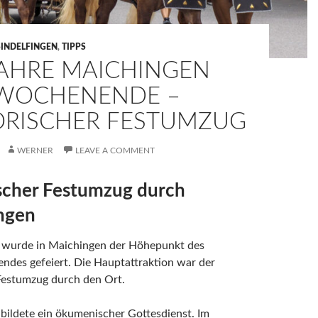
SINDELFINGEN
,
TIPPS
JAHRE MAICHINGEN
WOCHENENDE –
ORISCHER FESTUMZUG
WERNER
LEAVE A COMMENT
scher Festumzug durch
ngen
wurde in Maichingen der Höhepunkt des
ndes gefeiert. Die Hauptattraktion war der
Festumzug durch den Ort.
bildete ein ökumenischer Gottesdienst. Im