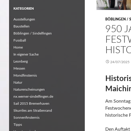
KATEGORIEN
Ausstellungen
BÖBLINGEN / 
950 
Baustellen
Böblingen / Sindelfingen
FEST
Fussball
HIST
Home
In eigener Sache
Leonberg
24/07/2025
Messen
Mondfinsternis
Histori
Natur
Maichi
Naturerscheinungen
nx.werner-sindelfingen.de
Am Sonntag 
Sail 2015 Bremerhaven
Festwochene
Skurriles am Straßenrand
historische 
Sonnenfinsternis
Tipps
Den Auftakt 