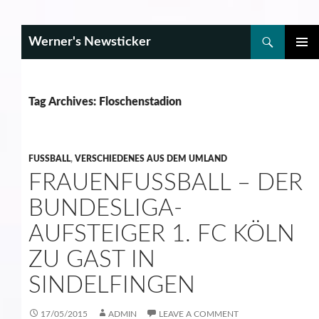
Search
Werner's Newsticker
SKIP
PRIMAR
TO
MENU
CONTENT
Tag Archives: Floschenstadion
FUSSBALL
,
VERSCHIEDENES AUS DEM UMLAND
FRAUENFUSSBALL – DER B
UNDESLIGA-A
UFSTEIGER 1. FC KÖLN Z
U GAST IN S
INDELFINGEN
17/05/2015
ADMIN
LEAVE A COMMENT