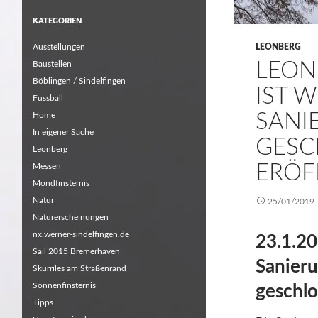
KATEGORIEN
Ausstellungen
LEONBERG
LEON
Baustellen
Böblingen / Sindelfingen
IST 
Fussball
SANI
Home
In eigener Sache
GESC
Leonberg
ERÖF
Messen
Mondfinsternis
Natur
25/01/2019
Naturerscheinungen
nx.werner-sindelfingen.de
23.1.20
Sail 2015 Bremerhaven
Sanieru
Skurriles am Straßenrand
Sonnenfinsternis
geschlo
Tipps