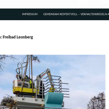
IMPRESSUM
GEMEINSAM RESPEKTVOLL – VERHALTENSREGELN A
s: Freibad Leonberg