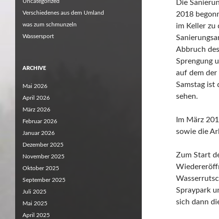
Uncategorized
Die Sanierun
Verschiedenes aus dem Umland
2018 begonne
was zum schmunzeln
im Keller z
Wassersport
Sanierungsar
Abbruch des
Sprengung u
ARCHIVE
auf dem der 
Samstag ist
Mai 2026
sehen.
April 2026
März 2026
Im März 201
Februar 2026
sowie die Ar
Januar 2026
Dezember 2025
Zum Start de
November 2025
Wiedereröff
Oktober 2025
Wasserrutsc
September 2025
Spraypark u
Juli 2025
sich dann di
Mai 2025
April 2025