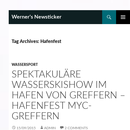
Search
Werner's Newsticker
SKIP
PRIMAR
TO
MENU
CONTENT
Tag Archives: Hafenfest
WASSERSPORT
SPEKTAKULÄRE
WASSERSKISHOW IM
HAFEN VON GREFFERN –
HAFENFEST MYC-
GREFFERN
15/09/2015
ADMIN
2 COMMENTS