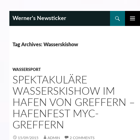
Search
Werner's Newsticker
SKIP
PRIMAR
TO
MENU
CONTENT
Tag Archives: Wasserskishow
WASSERSPORT
SPEKTAKULÄRE
WASSERSKISHOW IM
HAFEN VON GREFFERN –
HAFENFEST MYC-
GREFFERN
15/09/2015
ADMIN
2 COMMENTS