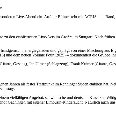
en
onderen Live-Abend ein. Auf der Bühne steht mit ACRIS eine Band, die
zu den etabliertesten Live-Acts im Großraum Stuttgart. Nach frühen Er
 handgemacht, energiegeladen und geprägt von einer Mischung aus Ei
015) und dem neuen Volume Four (2025) – dokumentiert die Gruppe ihre
(Gitarre, Gesang), Jan Ulmer (Schlagzeug), Frank Krämer (Gitarre, G
ngenen Jahren als fester Treffpunkt im Renninger Süden etabliert hat.
samstags.
 einem vielfältigen Angebot: schwäbische und deutsche Klassiker, Wildg
hof Gächingen mit eigener Limousin-Rinderzucht. Natürlich auch unser