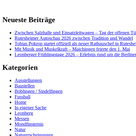
Neueste Beiträge
Zwischen Salzhalle und Einsatzleitwagen – Tag der offenen Tü
Rutesheimer Autoschau 2026 zwischen Tradition und Wandel
Tobias Pokrop startet offiziell als neuer Rathauschef in Rutesh
Mit Musik und Muskelkraft – Maichingen feierte den 1. Mai
Leonberger Frühlingstage 2026 – Erlebnis rund um die Berline
Kategorien
Ausstellungen
Baustellen
Böblingen / Sindelfingen
Fussball
Home
In eigener Sache
Leonberg
Messen
Mondfinsternis
Natur
Naturerscheinungen