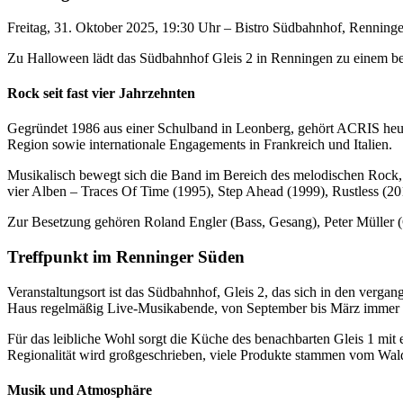
Freitag, 31. Oktober 2025, 19:30 Uhr – Bistro Südbahnhof, Renning
Zu Halloween lädt das Südbahnhof Gleis 2 in Renningen zu einem bes
Rock seit fast vier Jahrzehnten
Gegründet 1986 aus einer Schulband in Leonberg, gehört ACRIS heute 
Region sowie internationale Engagements in Frankreich und Italien.
Musikalisch bewegt sich die Band im Bereich des melodischen Rock,
vier Alben – Traces Of Time (1995), Step Ahead (1999), Rustless (2
Zur Besetzung gehören Roland Engler (Bass, Gesang), Peter Müller 
Treffpunkt im Renninger Süden
Veranstaltungsort ist das Südbahnhof, Gleis 2, das sich in den verga
Haus regelmäßig Live-Musikabende, von September bis März immer 
Für das leibliche Wohl sorgt die Küche des benachbarten Gleis 1 mit
Regionalität wird großgeschrieben, viele Produkte stammen vom Wald
Musik und Atmosphäre