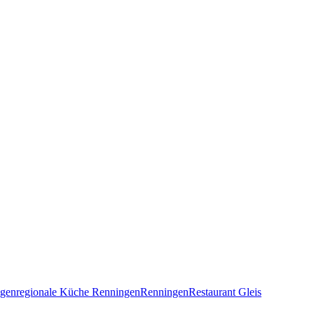
ngen
regionale Küche Renningen
Renningen
Restaurant Gleis