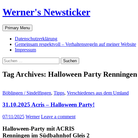
Werner's Newsticker
Search
Skip
Primary Menu
to
content
Datenschutzerklärung
Gemeinsam respektvoll – Verhaltensregeln auf meiner Website
Impressum
Suche
nach:
Tag Archives: Halloween Party Renningen
Böblingen / Sindelfingen
,
Tipps
,
Verschiedenes aus dem Umland
31.10.2025 Acris – Halloween Party!
07/11/2025
Werner
Leave a comment
Halloween-Party mit ACRIS
Renningen im Südbahnhof Gleis 2