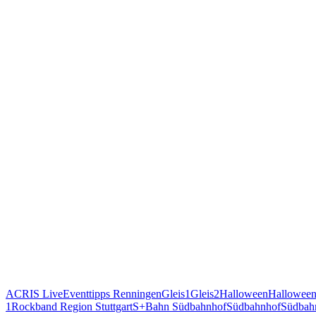
ACRIS Live
Eventtipps Renningen
Gleis1
Gleis2
Halloween
Halloween
1
Rockband Region Stuttgart
S+Bahn Südbahnhof
Südbahnhof
Südbahn