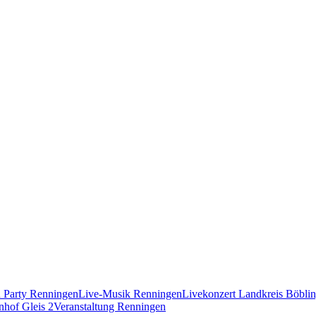
 Party Renningen
Live-Musik Renningen
Livekonzert Landkreis Böbli
hof Gleis 2
Veranstaltung Renningen