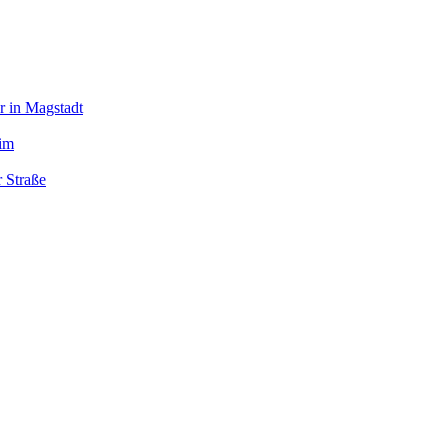
r in Magstadt
eim
r Straße