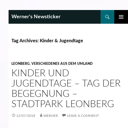
Search
Werner's Newsticker
SKIP
PRIMAR
TO
MENU
CONTENT
Tag Archives: Kinder & Jugendtage
LEONBERG
,
VERSCHIEDENES AUS DEM UMLAND
KINDER UND
JUGENDTAGE – TAG DER
BEGEGNUNG –
STADTPARK LEONBERG
12/07/2018
WERNER
LEAVE A COMMENT