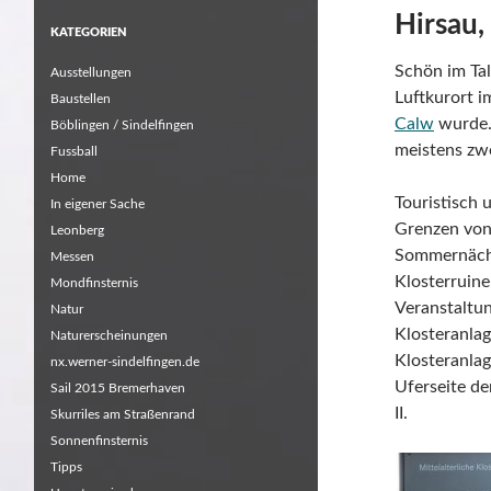
Hirsau,
KATEGORIEN
Schön im Tal
Ausstellungen
Luftkurort 
Baustellen
Calw
wurde.
Böblingen / Sindelfingen
meistens zwe
Fussball
Home
Touristisch 
In eigener Sache
Grenzen von
Leonberg
Sommernäch
Messen
Klosterruinen
Mondfinsternis
Veranstaltu
Natur
Klosteranlag
Naturerscheinungen
Klosteranlag
nx.werner-sindelfingen.de
Uferseite de
Sail 2015 Bremerhaven
II.
Skurriles am Straßenrand
Sonnenfinsternis
Tipps