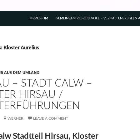
IMPRESSUM
GEMEINSAM RESPEKTVOLL – VERHALTENSREGELN A
: Kloster Aurelius
ES AUS DEM UMLAND
AU – STADT CALW –
TER HIRSAU /
TERFÜHRUNGEN
WERNER
LEAVE A COMMENT
alw Stadtteil Hirsau, Kloster