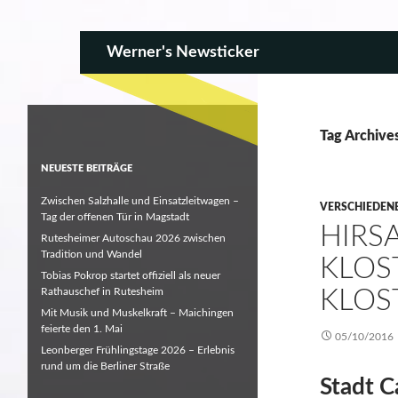
SKIP TO CONTENT
Search
Werner's Newsticker
Tag Archives
NEUESTE BEITRÄGE
Zwischen Salzhalle und Einsatzleitwagen –
VERSCHIEDEN
Tag der offenen Tür in Magstadt
HIRS
Rutesheimer Autoschau 2026 zwischen
Tradition und Wandel
KLOS
Tobias Pokrop startet offiziell als neuer
Rathauschef in Rutesheim
KLOS
Mit Musik und Muskelkraft – Maichingen
feierte den 1. Mai
05/10/2016
Leonberger Frühlingstage 2026 – Erlebnis
rund um die Berliner Straße
Stadt C