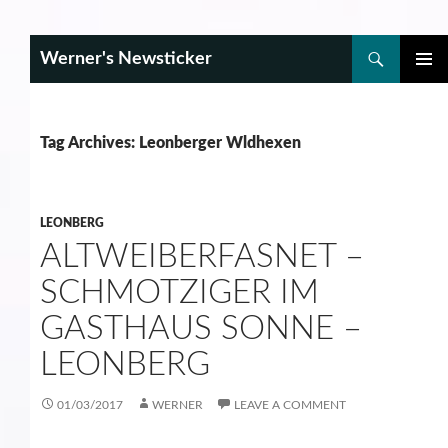
Search
Werner's Newsticker
SKIP
PRIMAR
TO
MENU
CONTENT
Tag Archives: Leonberger Wldhexen
LEONBERG
ALTWEIBERFASNET –
SCHMOTZIGER IM
GASTHAUS SONNE –
LEONBERG
01/03/2017
WERNER
LEAVE A COMMENT