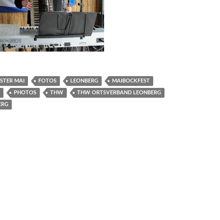
STER MAI
FOTOS
LEONBERG
MAIBOCKFEST
PHOTOS
THW
THW ORTSVERBAND LEONBERG
ERG