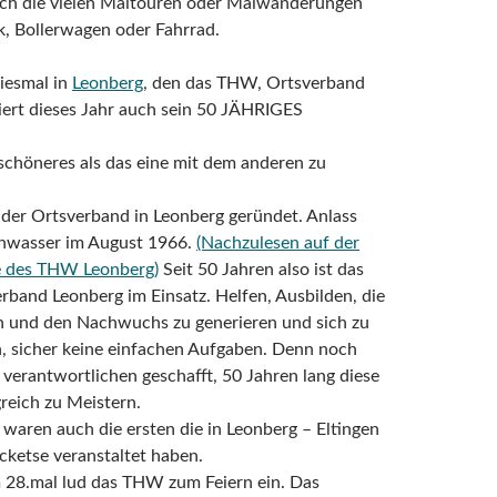
uch die vielen Maitouren oder Maiwanderungen
, Bollerwagen oder Fahrrad.
iesmal in
Leonberg
, den das THW, Ortsverband
iert dieses Jahr auch sein 50 JÄHRIGES
schöneres als das eine mit dem anderen zu
der Ortsverband in Leonberg geründet. Anlass
hwasser im August 1966.
(Nachzulesen auf der
te des THW Leonberg)
Seit 50 Jahren also ist das
band Leonberg im Einsatz. Helfen, Ausbilden, die
n und den Nachwuchs zu generieren und sich zu
, sicher keine einfachen Aufgaben. Denn noch
 verantwortlichen geschafft, 50 Jahren lang diese
greich zu Meistern.
waren auch die ersten die in Leonberg – Eltingen
ketse veranstaltet haben.
 28.mal lud das THW zum Feiern ein. Das