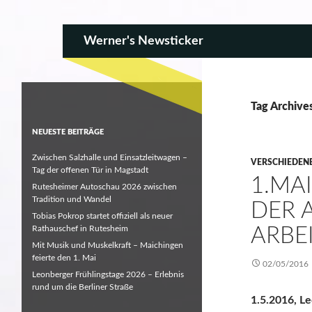
SKIP TO CONTENT
Search
Werner's Newsticker
Tag Archives
NEUESTE BEITRÄGE
Zwischen Salzhalle und Einsatzleitwagen –
VERSCHIEDEN
Tag der offenen Tür in Magstadt
1.MAI
Rutesheimer Autoschau 2026 zwischen
Tradition und Wandel
DER A
Tobias Pokrop startet offiziell als neuer
Rathauschef in Rutesheim
ARBE
Mit Musik und Muskelkraft – Maichingen
feierte den 1. Mai
02/05/2016
Leonberger Frühlingstage 2026 – Erlebnis
rund um die Berliner Straße
1.5.2016, L