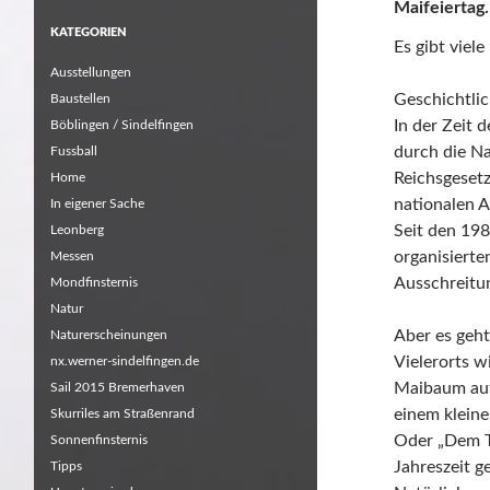
Maifeiertag.
KATEGORIEN
Es gibt viel
Ausstellungen
Geschichtlic
Baustellen
In der Zeit 
Böblingen / Sindelfingen
durch die Na
Fussball
Reichsgesetz
Home
nationalen A
In eigener Sache
Seit den 198
Leonberg
organisiert
Messen
Ausschreitun
Mondfinsternis
Natur
Aber es geht
Naturerscheinungen
Vielerorts w
nx.werner-sindelfingen.de
Maibaum aufg
Sail 2015 Bremerhaven
einem kleine
Skurriles am Straßenrand
Oder „Dem T
Sonnenfinsternis
Jahreszeit ge
Tipps