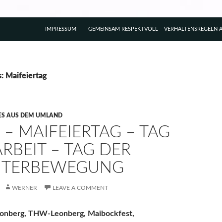
IMPRESSUM
GEMEINSAM RESPEKTVOLL – VERHALTENSREGELN A
: Maifeiertag
ES AUS DEM UMLAND
 – MAIFEIERTAG – TAG
RBEIT – TAG DER
ITERBEWEGUNG
WERNER
LEAVE A COMMENT
eonberg, THW-Leonberg, Maibockfest,