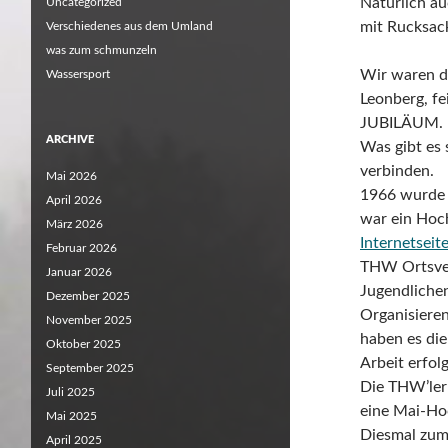
Natürlich a
Uncategorized
mit Rucksack
Verschiedenes aus dem Umland
was zum schmunzeln
Wir waren d
Wassersport
Leonberg, fe
JUBILÄUM.
ARCHIVE
Was gibt es 
verbinden.
Mai 2026
1966 wurde 
April 2026
war ein Hoc
März 2026
Internetsei
Februar 2026
THW Ortsver
Januar 2026
Jugendliche
Dezember 2025
Organisieren
November 2025
haben es die
Oktober 2025
Arbeit erfol
September 2025
Die THW’ler 
Juli 2025
eine Mai-Hoc
Mai 2025
Diesmal zum
April 2025