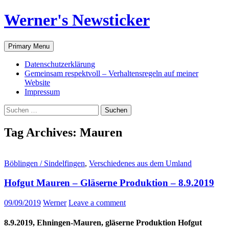
Werner's Newsticker
Search
Skip
Primary Menu
to
content
Datenschutzerklärung
Gemeinsam respektvoll – Verhaltensregeln auf meiner
Website
Impressum
Suche
nach:
Tag Archives: Mauren
Böblingen / Sindelfingen
,
Verschiedenes aus dem Umland
Hofgut Mauren – Gläserne Produktion – 8.9.2019
09/09/2019
Werner
Leave a comment
8.9.2019, Ehningen-Mauren, gläserne Produktion Hofgut