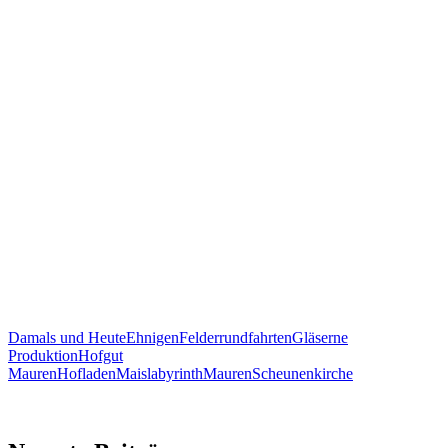
Damals und Heute
Ehnigen
Felderrundfahrten
Gläserne
Produktion
Hofgut
Mauren
Hofladen
Maislabyrinth
Mauren
Scheunenkirche