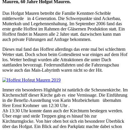
Mauren, 60 Jahre Hofgut Mauren.
Das Hofgut Mauren betreibt die Familie Kenntner-Scheible
mittlerweile in 4 Generation. Die Schwerpunkte sind Ackerbau,
Mutterkuh und Legehennenhaltung. Im September 2006 fand das
erste große Hoffest im Rahmen der Gläsernen Produktion statt. Ein
Hoffest findet in Mauren alle 2 Jahre statt. dazwischen kann man
auch private Führungen auf Anfrage bekommen.
Dieses mal fand das Hoffest allerdings das erste mal bei schlechtem
Wetter statt. Doch schon beim Gottesdienst war einiges auf dem Hof
los. Wetter bedingt wurden alle Attraktionen die unter Dach
stattfanden bevorzugt. Federrundfahrten und die Fahrzeugschau
sowie auch das Mais-Labyrinth waren nicht so der Hit.
Immer ein besonderes Highlight ist natürlich die Scheunenkirche. Im
Kirchenschiff dieser Kirche gab es eine Vernissage. Die Einführung
in die Benefiz-Ausstellung von Karin Mozbeichelum übernahm
Herr Ernst Krohmer um 12:30 Uhr .
Ab 13:30 Uhr konnte dann auch der Kirchturm bestiegen werden.
Über enge und steile Treppen ging es hinauf bis zur
Kirchturmglocke. Von hier oben bot sich ein besonderer Überblick
über das Hofgut. Ein Blick auf den Parkplatz machte dabei schon