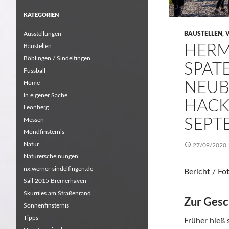
KATEGORIEN
Ausstellungen
BAUSTELLEN
,
HERM
Baustellen
Böblingen / Sindelfingen
SPAT
Fussball
NEUB
Home
In eigener Sache
HACK
Leonberg
SEPT
Messen
Mondfinsternis
Natur
27/09/2020
Naturerscheinungen
nx.werner-sindelfingen.de
Bericht / F
Sail 2015 Bremerhaven
Skurriles am Straßenrand
Zur Gesc
Sonnenfinsternis
Tipps
Früher hieß 