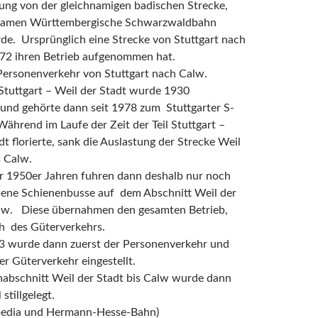
ung von der gleichnamigen badischen Strecke,
Namen Württembergische Schwarzwaldbahn
de. Ursprünglich eine Strecke von Stuttgart nach
872 ihren Betrieb aufgenommen hat.
Personenverkehr von Stuttgart nach Calw.
Stuttgart – Weil der Stadt wurde 1930
rt und gehörte dann seit 1978 zum Stuttgarter S-
ährend im Laufe der Zeit der Teil Stuttgart –
dt florierte, sank die Auslastung der Strecke Weil
s Calw.
r 1950er Jahren fuhren dann deshalb nur noch
ebene Schienenbusse auf dem Abschnitt Weil der
alw. Diese übernahmen den gesamten Betrieb,
ch des Güterverkehrs.
3 wurde dann zuerst der Personenverkehr und
r Güterverkehr eingestellt.
nabschnitt Weil der Stadt bis Calw wurde dann
stillgelegt.
pedia und Hermann-Hesse-Bahn)