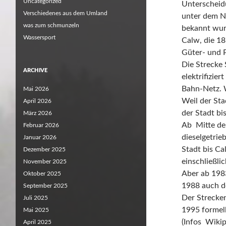
Uncategorized
Unterscheid
Verschiedenes aus dem Umland
unter dem 
was zum schmunzeln
bekannt wur
Wassersport
Calw, die 1
Güter- und 
Die Strecke 
ARCHIVE
elektrifizie
Bahn-Netz. W
Mai 2026
Weil der Sta
April 2026
der Stadt bi
März 2026
Ab Mitte de
Februar 2026
dieselgetri
Januar 2026
Stadt bis C
Dezember 2025
einschließli
November 2025
Aber ab 198
Oktober 2025
1988 auch de
September 2025
Der Strecke
Juli 2025
1995 formell 
Mai 2025
(Infos Wiki
April 2025