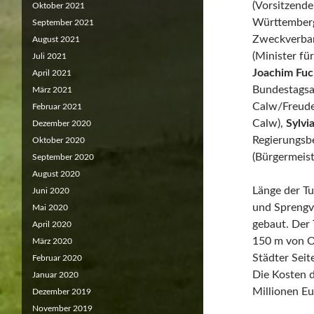
(Vorsitzend
Oktober 2021
Württember
September 2021
Zweckverba
August 2021
(Minister f
Juli 2021
Joachim Fuc
April 2021
Bundestagsa
März 2021
Calw/Freude
Februar 2021
Calw),
Sylvi
Dezember 2020
Regierungsb
Oktober 2020
(Bürgermeist
September 2020
August 2020
Länge der T
Juni 2020
und Sprengv
Mai 2020
gebaut. Der 
April 2020
150 m von O
März 2020
Städter Seit
Februar 2020
Die Kosten d
Januar 2020
Millionen Eu
Dezember 2019
November 2019