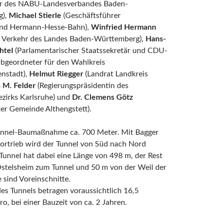
er des NABU-Landesverbandes Baden-
g),
Michael Stierle
(Geschäftsführer
nd Hermann-Hesse-Bahn),
Winfried Hermann
ür Verkehr des Landes Baden-Württemberg),
Hans-
htel
(Parlamentarischer Staatssekretär und CDU-
bgeordneter für den Wahlkreis
nstadt),
Helmut Riegger
(Landrat Landkreis
a M. Felder
(Regierungspräsidentin des
ezirks Karlsruhe) und
Dr. Clemens Götz
er Gemeinde Althengstett).
unnel-Baumaßnahme ca. 700 Meter. Mit Bagger
ortrieb wird der Tunnel von Süd nach Nord
Tunnel hat dabei eine Länge von 498 m, der Rest
stelsheim zum Tunnel und 50 m von der Weil der
e sind Voreinschnitte.
es Tunnels betragen voraussichtlich 16,5
ro, bei einer Bauzeit von ca. 2 Jahren.