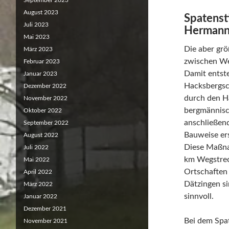
September 2023
August 2023
Spatenst
Juli 2023
Hermann
Mai 2023
Die aber gr
März 2023
zwischen We
Februar 2023
Damit entst
Januar 2023
Hacksbergsc
Dezember 2022
durch den H
November 2022
bergmännisch
Oktober 2022
anschließend
September 2022
Bauweise ers
August 2022
Diese Maßna
Juli 2022
km Wegstrec
Mai 2022
Ortschaften
April 2022
Dätzingen s
März 2022
sinnvoll.
Januar 2022
Dezember 2021
Bei dem Spa
November 2021