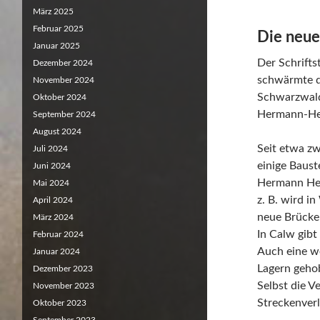
März 2025
Februar 2025
Die neu
Januar 2025
Der Schrifts
Dezember 2024
schwärmte d
November 2024
Schwarzwald
Oktober 2024
Hermann-He
September 2024
August 2024
Seit etwa zw
Juli 2024
einige Baust
Juni 2024
Hermann He
Mai 2024
z. B. wird i
April 2024
neue Brücke
März 2024
In Calw gib
Februar 2024
Auch eine w
Januar 2024
Lagern gehob
Dezember 2023
Selbst die V
November 2023
Streckenverl
Oktober 2023