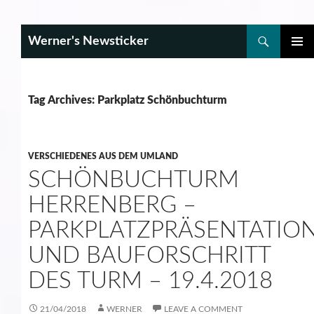
Search
Werner's Newsticker
SKIP
PRIMAR
TO
MENU
CONTENT
Tag Archives: Parkplatz Schönbuchturm
VERSCHIEDENES AUS DEM UMLAND
SCHÖNBUCHTURM
HERRENBERG –
PARKPLATZPRÄSENTATIO
UND BAUFORSCHRITT
DES TURM – 19.4.2018
21/04/2018
WERNER
LEAVE A COMMENT