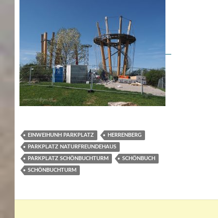
EINWEIHUNH PARKPLATZ
HERRENBERG
PARKPLATZ NATURFREUNDEHAUS
PARKPLATZ SCHÖNBUCHTURM
SCHÖNBUCH
SCHÖNBUCHTURM