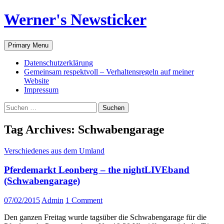
Werner's Newsticker
Search
Skip
Primary Menu
to
content
Datenschutzerklärung
Gemeinsam respektvoll – Verhaltensregeln auf meiner
Website
Impressum
Suche
nach:
Tag Archives: Schwabengarage
Verschiedenes aus dem Umland
Pferdemarkt Leonberg – the nightLIVEband
(Schwabengarage)
07/02/2015
Admin
1 Comment
Den ganzen Freitag wurde tagsüber die Schwabengarage für die