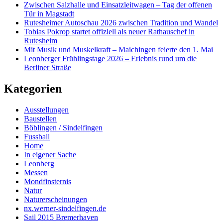
Zwischen Salzhalle und Einsatzleitwagen – Tag der offenen
Tür in Magstadt
Rutesheimer Autoschau 2026 zwischen Tradition und Wandel
Tobias Pokrop startet offiziell als neuer Rathauschef in
Rutesheim
Mit Musik und Muskelkraft – Maichingen feierte den 1. Mai
Leonberger Frühlingstage 2026 – Erlebnis rund um die
Berliner Straße
Kategorien
Ausstellungen
Baustellen
Böblingen / Sindelfingen
Fussball
Home
In eigener Sache
Leonberg
Messen
Mondfinsternis
Natur
Naturerscheinungen
nx.werner-sindelfingen.de
Sail 2015 Bremerhaven