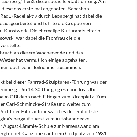
 Leonberg“ heißt diese spezielle Stadtführung. Am
diese das erste mal angeboten. Sebastian
RadL (
R
adel
a
ktiv
d
urch
L
eonberg) hat dabei die
e ausgearbeitet und führte die Gruppe von
u Kunstwerk. Die ehemalige Kulturamtsleiterin
sowski war dabei die Fachfrau die die
orstellte.
nbruch an diesem Wochenende und das
etter hat vermutlich einige abgehalten.
men doch zehn Teilnehmer zusammen.
kt bei dieser Fahrrad-Skulpturen-Führung war der
eonberg. Um 14:30 Uhr ging es dann los. Über
 beim OBI dann nach Eltingen zum Kirchplatz. Zum
der Carl-Schmincke-Straße und weiter zum
 Sicht der Fahrradtour war dies der einfachste
zt ging’s bergauf zuerst zum Autobahndeckel.
er August-Lämmle-Schule zur Namenswand am
bergtunnel. Ganz oben auf dem Golfplatz von 1981