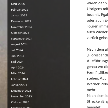
waren dann a
März 2025
Übrigens mit
Februar 2025
bezahlt. Ega
Januar 2025
oder auch E-
Dezember 2024
Touren immer
November 2024
auch wieder
Oktober 2024
zurück gelas
September 2024
August 2024
Nach dem alt
Juli 2024
„Florescand
Juni 2024
Ausführunge
Mai 2024
genau wo die
April 2024
Form“, „Sitz
März 2024
stehen. Auc
Februar 2024
Werner Poko
Januar 2024
mehr.
Dezember 2023
Nach ziemli
November 2023
Streckenläng
Oktober 2023
beendet.