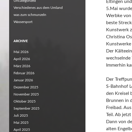
Uncategorized
Eltingen und
Verschiedenes aus dem Umland
5.Mai wurde 
was zum schmunzeln
Werbke von 
Wassersport
beste Streck
Kunstwerk z
Christina Os
ARCHIVE
Kunstwerke v
Der Kälteei
Mai 2026
wechselnde W
April 2026
Immerhin ka
März 2026
Februar 2026
Der Treffpun
Januar 2026
S-Bahnhof L
Dezember 2025
den Kreisel
November 2025
Brunnen in 
Oktober 2025
Freibad. Aus
September 2025
Teil. Ab jet
Juli 2025
Dann von d
Mai 2025
alten Engel
April 2025