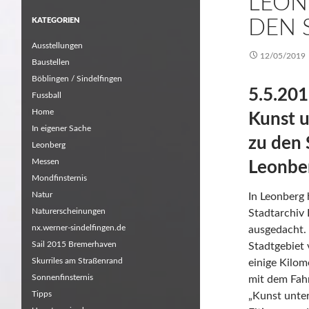
LEON
KATEGORIEN
DEN 
Ausstellungen
12/05/2019
Baustellen
Böblingen / Sindelfingen
5.5.201
Fussball
Home
Kunst u
In eigener Sache
zu den 
Leonberg
Messen
Leonbe
Mondfinsternis
Natur
In Leonberg 
Naturerscheinungen
Stadtarchiv
nx.werner-sindelfingen.de
ausgedacht.
Sail 2015 Bremerhaven
Stadtgebiet 
Skurriles am Straßenrand
einige Kilo
Sonnenfinsternis
mit dem Fah
Tipps
„Kunst unter